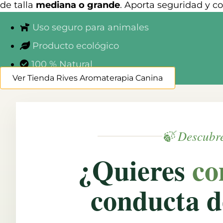
stel
de talla
mediana o grande
. Aporta seguridad y co
Uso seguro para animales
Producto ecológico
m
100 % Natural
osquetón
rmal)
Ver Tienda Rives Aromaterapia Canina
ntidad
🍃 Descubre
¿Quieres
co
conducta d