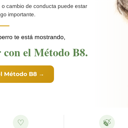
ud o cambio de conducta puede estar
go importante.
 perro te está mostrando,
r con el Método B8.
el Método B8 →
♡
🍃