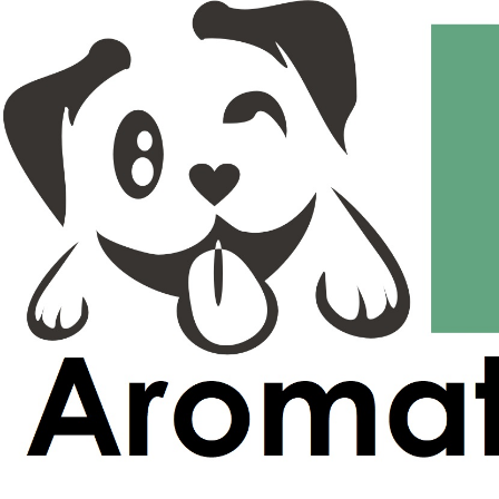
Ir
al
contenido