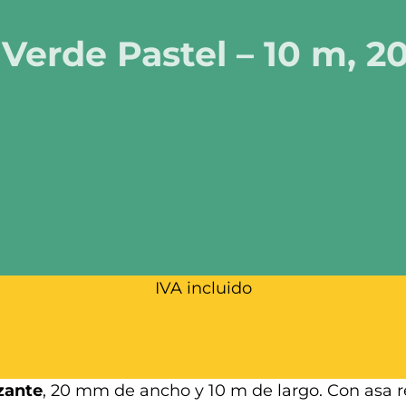
 Verde Pastel – 10 m,
IVA incluido
izante
, 20 mm de ancho y 10 m de largo. Con asa r