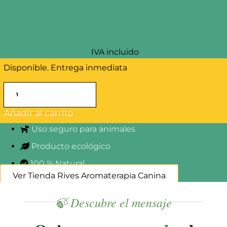
100,00
€
IVA incluido
Disponible. Entrega inmediata
Curso
Online
Educación
Añadir al carrito
Básica
Uso seguro para animales
cantidad
Producto ecológico
100 % Natural
Ver Tienda Rives Aromaterapia Canina
🍃 Descubre el mensaje